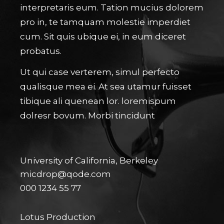
interpretaris eum. Tation mucius dolorem
pro in, te tamquam molestie imperdiet
cum. Sit quis ubique ei, in eum diceret
probatus.
Ut qui case verterem, simul perfecto
qualisque mea ei. At sea utamur fuisset
tibique ali quenean lor. loremispum
dolresr bovum. Morbi tincidunt
University of California, Berkeley
micdrop@qode.com
000 1234 55 77
Lotus Production