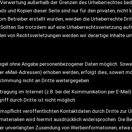
r Verwertung außerhalb der Grenzen des Urheberrechtes be
ads und Kopien dieser Seite sind nur für den privaten, nich
 vom Betreiber erstellt wurden, werden die Urheberrechte Dr
t. Sollten Sie trotzdem auf eine Urheberrechtsverletzung au
en von Rechtsverletzungen werden wir derartige Inhalte u
 Regel ohne Angabe personenbezogener Daten möglich. Sowe
r eMail-Adressen) erhoben werden, erfolgt dies, soweit mögli
stimmung nicht an Dritte weitergegeben.
tragung im Internet (z.B. bei der Kommunikation per E-Mail)
iff durch Dritte ist nicht möglich.
spflicht veröffentlichten Kontaktdaten durch Dritte zur Ü
terialien wird hiermit ausdrücklich widersprochen. Die Bet
e der unverlangten Zusendung von Werbeinformationen, etwa 