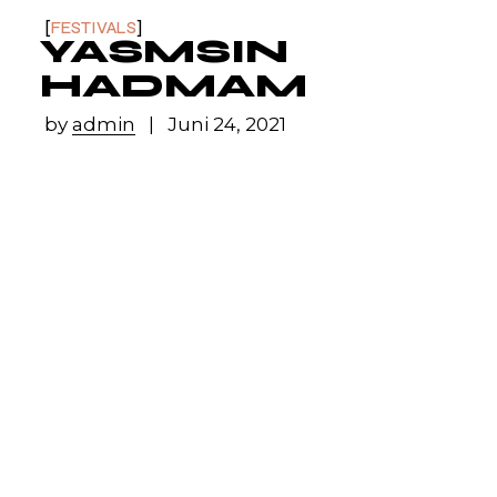
FESTIVALS
YASMSIN
HADMAM
by
admin
Juni 24, 2021
Lorem ipsum dolor sit amet, id duo diam
scaevola, ad usu alienum rationibus
philosophia,ad etiam corrumpit interpretaris
eum. Tation mucius dolorem pro in, te
tamquam molestie imperdiet cum. Sit quis
ubique ei, in eum diceret probatus. Ut qui
case verterem, simul perfecto qualisque mea
ei. At sea utamur fuisset tibique ali quenean
lor. loremispum dolresr bovum. Morbi
tincidunt ornare massa eget egestas. In nisl