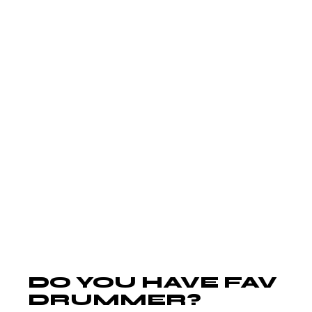
nec ultrices dui sapien. Faucibus in ornare
quam viverra orci sagittis eu volutpat odio.
Commodo ullamcorper a lacus
vestibulum. Morbi quis commodo odio
aenean. Consequat semper viverra nam
libero justo laoreet sit amet. Pharetra
massa massa ultricies mi quis hendrerit
dolor magna eget. Neque gravida in
fermentum et sollicitudin ac. Amet
commodo nulla facilisi nullam.
DO YOU HAVE FAV
DRUMMER?