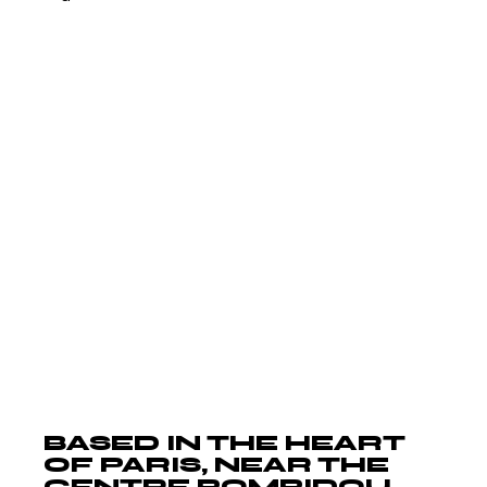
Morbi tincidunt ornare massa eget
egestas. In nisl nisi scelerisque eu ultrices.
Scelerisque fermentum dui faucibus in.
Egestas pretium aenean pharetra magna
ac placerat. Lacus viverra vitae congue eu
consequat ac felis donec et. Velit
scelerisque in dictum non consectetur.
Malesuada fames ac turpis egestas
maecenas pharetra convallis. Facilisis
mauris sit amet massa vitae tortor
condimentum lacinia quis.
BASED IN THE HEART
OF PARIS, NEAR THE
CENTRE POMPIDOU.