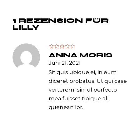
1 REZENSION FÜR
LILLY
ANNA MORIS
Juni 21, 2021
Sit quis ubique ei, in eum
diceret probatus. Ut qui case
verterem, simul perfecto
mea fuisset tibique ali
quenean lor.