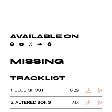
AVAILABLE ON
MISSING
TRACKLIST
1
BLUE GHOST
0:29
2
ALTERED SONG
2:13