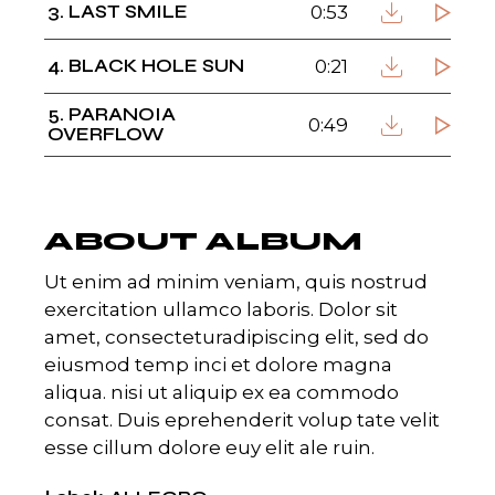
3
LAST SMILE
0:53
4
BLACK HOLE SUN
0:21
5
PARANOIA
0:49
OVERFLOW
ABOUT ALBUM
Ut enim ad minim veniam, quis nostrud
exercitation ullamco laboris. Dolor sit
amet, consecteturadipiscing elit, sed do
eiusmod temp inci et dolore magna
aliqua. nisi ut aliquip ex ea commodo
consat. Duis eprehenderit volup tate velit
esse cillum dolore euy elit ale ruin.