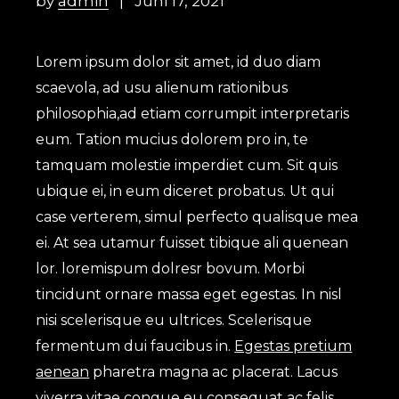
by
admin
Juni 17, 2021
Lorem ipsum dolor sit amet, id duo diam
scaevola, ad usu alienum rationibus
philosophia,ad etiam corrumpit interpretaris
eum. Tation mucius dolorem pro in, te
tamquam molestie imperdiet cum. Sit quis
ubique ei, in eum diceret probatus. Ut qui
case verterem, simul perfecto qualisque mea
ei. At sea utamur fuisset tibique ali quenean
lor. loremispum dolresr bovum. Morbi
tincidunt ornare massa eget egestas. In nisl
nisi scelerisque eu ultrices. Scelerisque
fermentum dui faucibus in.
Egestas pretium
aenean
pharetra magna ac placerat. Lacus
viverra vitae congue eu consequat ac felis