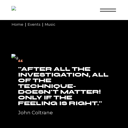
Home
Events
Music
“
"AFTER ALL THE
INVESTIGATION, ALL
OF THE
TECHNIQUE-
DOESN'T MATTER!
ONLY IF THE
FEELING IS RIGHT."
John Coltrane