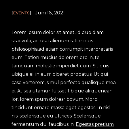
Juni 16, 2021
EVENTS
Lorem ipsum dolor sit amet, id duo diam
scaevola, ad usu alienum rationibus
philosophia,ad etiam corrumpit interpretaris
eum. Tation mucius dolorem pro in, te
tamquam molestie imperdiet cum. Sit quis
ubique ei, in eum diceret probatus. Ut qui
case verterem, simul perfecto qualisque mea
ei. At sea utamur fuisset tibique ali quenean
lor. loremispum dolresr bovum. Morbi
tincidunt ornare massa eget egestas. In nisl
nisi scelerisque eu ultrices. Scelerisque
fermentum dui faucibus in.
Egestas pretium