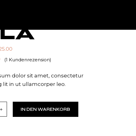
ILA
25.00
GLICHER
ER
(
1
Kundenrezension)
um dolor sit amet, consectetur
 lit in ut ullamcorper leo.
ity
IN DEN WARENKORB