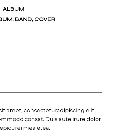
ALBUM
:
BUM
,
BAND
,
COVER
t amet, consecteturadipiscing elit,
commodo consat. Duis aute irure dolor
r epicurei mea etea.