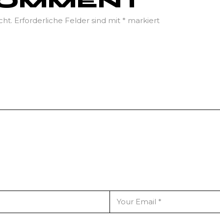
 COMMENT
cht.
Erforderliche Felder sind mit
*
markiert