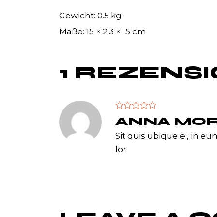
Gewicht
0.5 kg
Maße
15 × 2.3 × 15 cm
1 REZENS
ANNA MOR
Sit quis ubique ei, in e
lor.