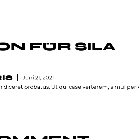
ION FÜR
SILA
IS
Juni 21, 2021
um diceret probatus. Ut qui case verterem, simul per