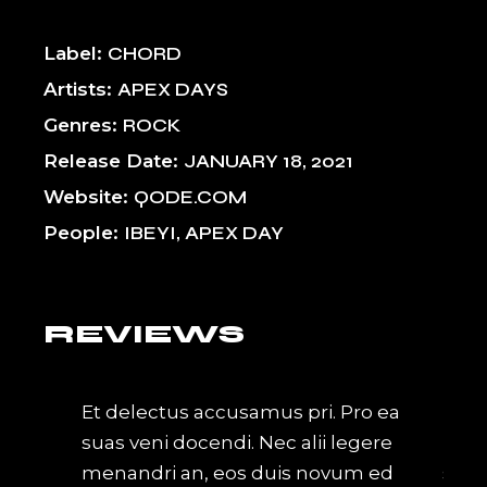
Label
CHORD
Artists
APEX DAYS
Genres
ROCK
Release Date
JANUARY 18, 2021
Website
QODE.COM
People
IBEYI, APEX DAY
REVIEWS
nec an
Et delectus accusamus pri. Pro ea
Ne e
ovum
suas veni docendi. Nec alii legere
bono
cula
menandri an, eos duis novum ed
sole