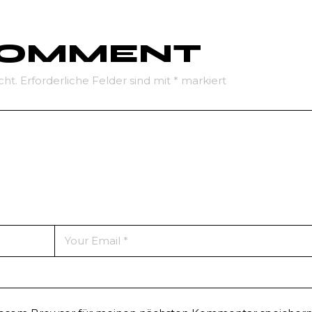
 COMMENT
cht.
Erforderliche Felder sind mit
*
markiert