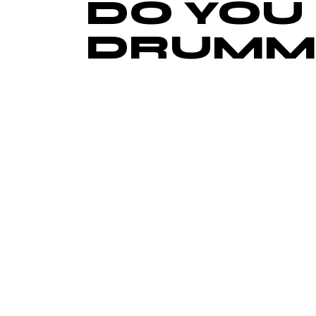
DO YOU
DRUMM
Lorem ipsum dolor sit amet, id duo d
etiam corrumpit interpretaris eum. 
imperdiet cum. Sit quis ubique ei, in
perfecto qualisque mea ei. At sea uta
bovum.Morbi tincidunt ornare massa ege
Scelerisque fermentum dui faucibus 
placerat. Lacus viverra vitae congue e
dictum non consectetur. Malesuada f
Facilisis mauris sit amet massa vitae
neque viverra justo nec ultrices dui s
volutpat odio. Commodo ullamcorper