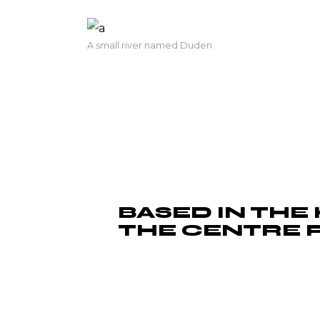
A small river named Duden
Morbi tincidunt ornare massa eget eges
fermentum dui faucibus in. Egestas 
viverra vitae congue eu consequat ac f
consectetur. Malesuada fames ac turpi
mauris sit amet massa vitae tortor c
BASED IN THE
THE CENTRE 
Lorem ipsum dolor sit amet, id duo d
etiam corrumpit interpretaris eum. 
imperdiet cum. Sit quis ubique ei, in