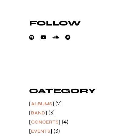
FOLLOW
s.
erra
is
etra
CATEGORY
et
(7)
ALBUMS
(3)
BAND
(4)
CONCERTS
(3)
EVENTS