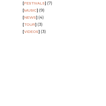
(7)
FESTIVALS
(9)
MUSIC
(4)
NEWS
(3)
TOUR
a,ad
(3)
VIDEOS
resr
s.
a
u
ean.