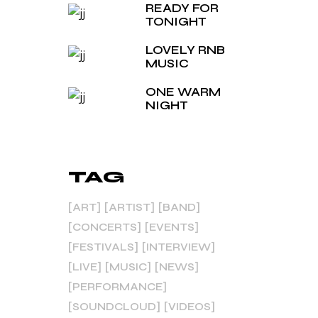
READY FOR
TONIGHT
LOVELY RNB
MUSIC
 Sit
t sea
ONE WARM
NIGHT
onec
TAG
ART
ARTIST
BAND
ittis
CONCERTS
EVENTS
FESTIVALS
INTERVIEW
LIVE
MUSIC
NEWS
PERFORMANCE
SOUNDCLOUD
VIDEOS