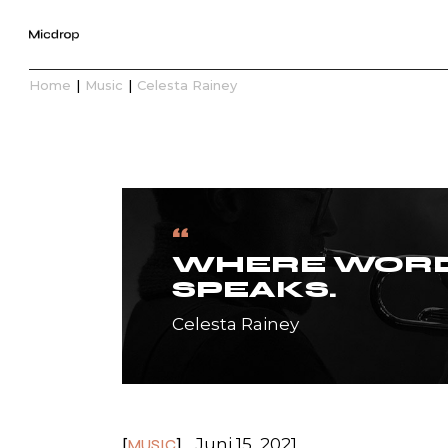
Home
Music
Celesta Rainey
“
WHERE WORDS
SPEAKS.
Celesta Rainey
Juni 15, 2021
MUSIC