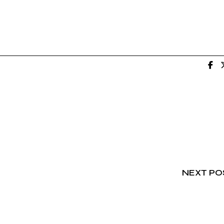
mur fuisset tibique ali quenean lor. loremispum dol
get egestas. In nisl nisi scelerisque eu
NEXT PO