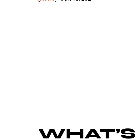
Lorem ipsum dolor sit amet, id duo diam 
corrumpit interpretaris eum. Tation muc
quis ubique ei, in eum diceret probatus. 
utamur fuisset tibique ali quenean lor.
eget egestas. In nisl nisi scelerisque eu 
pretium aenean
pharetra magna ac place
et. Velit scelerisque in dictum non con
pharetra convallis. Facilisis mauris sit a
rhoncus urna neque viverra justo nec ultr
eu volutpat odio. Commodo ullamcorper
onsequat semper.
WHAT’S