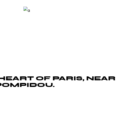
tas. In nisl nisi scelerisque eu ultrices. Scelerisqu
pretium aenean pharetra magna ac placerat. Lacus
elis donec et. Velit scelerisque in dictum non
s egestas maecenas pharetra convallis. Facilisis
ondimentum lacinia quis.
 HEART OF PARIS, NEAR
POMPIDOU.
iam scaevola, ad usu alienum rationibus philosophi
Tation mucius dolorem pro in, te tamquam molestie
 eum diceret probatus. Ut qui case verterem, simul