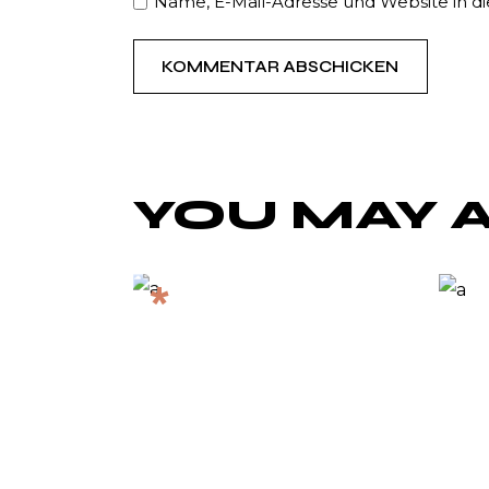
Name, E-Mail-Adresse und Website in 
KOMMENTAR ABSCHICKEN
YOU MAY A
*
ALL
UPCOM
ING
LIVE
STREA