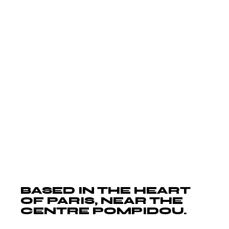
Morbi tincidunt ornare massa eget
egestas. In nisl nisi scelerisque eu ultrices.
Scelerisque fermentum dui faucibus in.
Egestas pretium aenean pharetra magna
ac placerat. Lacus viverra vitae congue eu
consequat ac felis donec et. Velit
scelerisque in dictum non consectetur.
Malesuada fames ac turpis egestas
maecenas pharetra convallis. Facilisis
mauris sit amet massa vitae tortor
condimentum lacinia quis.
BASED IN THE HEART
OF PARIS, NEAR THE
CENTRE POMPIDOU.