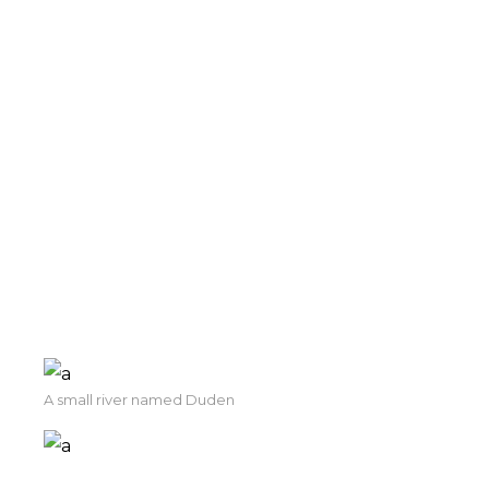
Malesuada fames ac turpis egestas
maecenas pharetra convallis. Facilisis
mauris sit amet massa vitae tortor
condimentum lacinia quis. Mattis rhoncus
urna neque viverra justo nec ultrices dui
sapien. Faucibus in ornare quam viverra
orci sagittis eu volutpat odio. Commodo
ullamcorper a lacus vestibulum. Morbi
quis commodo odio aenean.
A small river named Duden