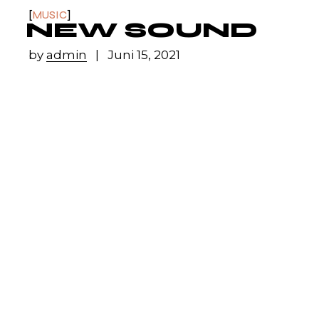
MUSIC
NEW SOUND
by
admin
Juni 15, 2021
Lorem ipsum dolor sit amet, id duo diam
scaevola, ad usu alienum rationibus
philosophia,ad etiam corrumpit interpretaris
eum. Tation mucius dolorem pro in, te
tamquam molestie imperdiet cum. Sit quis
ubique ei, in eum diceret probatus. Ut qui
case verterem, simul perfecto qualisque mea
ei. At sea utamur fuisset tibique ali quenean
lor. loremispum dolresr bovum. Morbi
tincidunt ornare massa eget egestas. In nisl
nisi scelerisque eu ultrices. Scelerisque