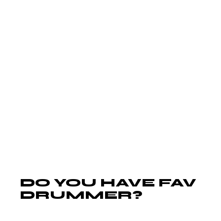
quam viverra orci sagittis eu volutpat odio.
Commodo ullamcorper a lacus
vestibulum. Morbi quis commodo odio
aenean. Consequat semper viverra nam
libero justo laoreet sit amet. Pharetra
massa massa ultricies mi quis hendrerit
dolor magna eget. Neque gravida in
fermentum et sollicitudin ac. Amet
commodo nulla facilisi nullam.
DO YOU HAVE FAV
DRUMMER?
Lorem ipsum dolor sit amet, id duo diam